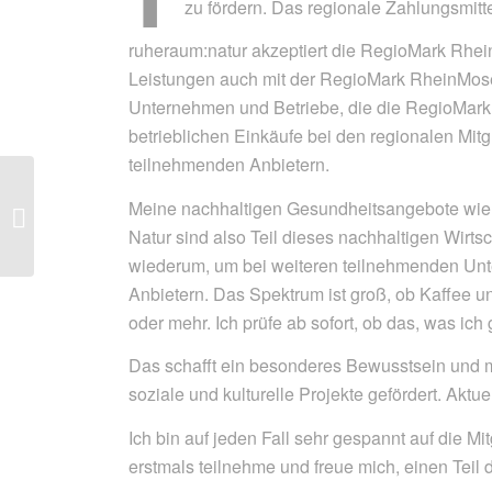
zu fördern. Das regionale Zahlungsmittel
ruheraum:natur akzeptiert die RegioMark Rhe
Leistungen auch mit der RegioMark RheinMosel
Unternehmen und Betriebe, die die RegioMark
betrieblichen Einkäufe bei den regionalen Mitgl
teilnehmenden Anbietern.
Meine nachhaltigen Gesundheitsangebote wie W
Fun Facts über mich.
Natur sind also Teil dieses nachhaltigen Wirts
wiederum, um bei weiteren teilnehmenden Unte
Anbietern. Das Spektrum ist groß, ob Kaffee 
oder mehr. Ich prüfe ab sofort, ob das, was ic
Das schafft ein besonderes Bewusstsein und 
soziale und kulturelle Projekte gefördert. Aktu
Ich bin auf jeden Fall sehr gespannt auf die 
erstmals teilnehme und freue mich, einen Teil 