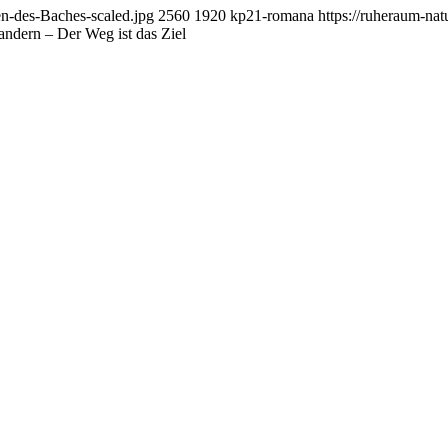
n-des-Baches-scaled.jpg
2560
1920
kp21-romana
https://ruheraum-na
ndern – Der Weg ist das Ziel