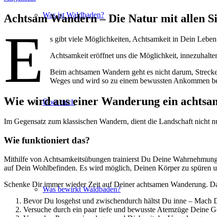
Was ist Waldbaden?
Achtsam Wandern – Die Natur mit allen S
E
s gibt viele Möglichkeiten, Achtsamkeit in Dein Leben
Achtsamkeit eröffnet uns die Möglichkeit, innezuhal
Beim achtsamen Wandern geht es nicht darum, Strecke
Weges und wird so zu einem bewussten Ankommen bei D
Wie wird aus einer Wanderung ein achts
Über mich
Im Gegensatz zum klassischen Wandern, dient die Landschaft nicht nu
Wie funktioniert das?
Mithilfe von Achtsamkeitsübungen trainierst Du Deine Wahrnehmung
auf Dein Wohlbefinden. Es wird möglich, Deinen Körper zu spüren u
Schenke Dir immer wieder Zeit auf Deiner achtsamen Wanderung. Das
Was bewirkt Waldbaden?
Bevor Du losgehst und zwischendurch hältst Du inne – Mach 
Versuche durch ein paar tiefe und bewusste Atemzüge Deine Ge