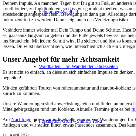
Deinem Impuls. An manchen Tagen bist Du gut zu Fuß, an anderen ist vi
konditioniert, zu funktionieren, so dass wir gar nicht merken, was un
Schnupper-Waldbad
stressbedingt angespannt sein. Bewegung ist dann gut. Allerdings d
unkonzentriert zu werden. Dann steigt auch das Verletzungsrisiko.
Verändere immer wieder mal Dein Tempo und Deine Schritte. Hast Du s
es, gaaaaanz langsam zu gehen und die Füße jeweils bewusst nachei
ins Straucheln. Mit jedem Schritt wirst Du sicherer und bist so konz
lassen. Du wirst überrascht sein, wie unterschiedlich sich ein Unter
Unser Angebot für mehr Achtsamkeit
Waldbaden – Im Wandel der Jahreszeiten
Es ist nicht so einfach, an diese an sich einfachen Impulse zu denken
begleiten!
Mit den geführten Touren von ruheraum:natur und marabu-koblenz ist
zurück zu kommen.
Unsere Wanderungen sind abwechslungsreich und finden an unterschie
Mittelgebirgszügen rund um Koblenz. Aktuelle Termine gibt es bei
ru
Auf
Nachfrage
bieten wir individuelle Touren und Wanderungen für K
Faszination Grün – Shinrin Yoku
Anliegen und wir stellen Ihnen etwas Passendes zusammen. Das kann
11. April 2021