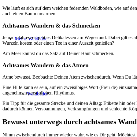
Wie läuft es sich auf dem weichen federnden Waldboden, wie auf de
auch einen Baum umarmen.
Achtsames Wandern & das Schmecken
Je nach Jahreszeit gibt es Delikatessen am Wegesrand. Dabei gilt es 
Meine Waldbäder
Wurzeln kosten oder einen Tee in einer Auszeit genießen?
Am Meer kannst du das Salz auf Deiner Haut schmecken.
Achtsames Wandern & das Atmen
Atme bewusst. Beobachte Deinen Atem zwischendurch. Wenn Du länger
Eine Hilfe kann es sein, auf ein zweisilbiges Wort (Freu-de) einzua
angenehmen persönlichen Rhythmus.
Waldbäder
Ein Tipp für die gesamte Strecke und deinen Alltag: Etikette hin od
dadurch können Verspannungen, Verkrampfungen und schlechte Körp
Bewusst unterwegs durch achtsames Wand
Nimm zwischendurch immer wieder wahr, wie es Dir geht. Möchtest Du