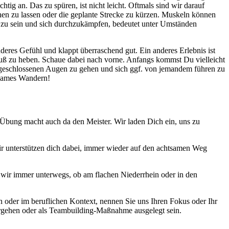
tig an. Das zu spüren, ist nicht leicht. Oftmals sind wir darauf
gehen zu lassen oder die geplante Strecke zu kürzen. Muskeln können
m zu sein und sich durchzukämpfen, bedeutet unter Umständen
eres Gefühl und klappt überraschend gut. Ein anderes Erlebnis ist
uß zu heben. Schaue dabei nach vorne. Anfangs kommst Du vielleicht
mit geschlossenen Augen zu gehen und sich ggf. von jemandem führen zu
htsames Wandern!
t. Übung macht auch da den Meister. Wir laden Dich ein, uns zu
r unterstützen dich dabei, immer wieder auf den achtsamen Weg
 wir immer unterwegs, ob am flachen Niederrhein oder in den
 oder im beruflichen Kontext, nennen Sie uns Ihren Fokus oder Ihr
ergehen oder als Teambuilding-Maßnahme ausgelegt sein.