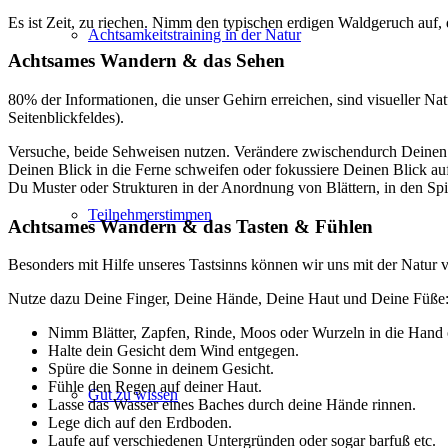
Es ist Zeit, zu riechen. Nimm den typischen erdigen Waldgeruch auf, 
Achtsamkeitstraining in der Natur
Achtsames Wandern & das Sehen
80% der Informationen, die unser Gehirn erreichen, sind visueller N
Seitenblickfeldes).
Versuche, beide Sehweisen nutzen. Verändere zwischendurch Deinen Bl
Deinen Blick in die Ferne schweifen oder fokussiere Deinen Blick auf
Du Muster oder Strukturen in der Anordnung von Blättern, in den Spi
Teilnehmerstimmen
Achtsames Wandern & das Tasten & Fühlen
Besonders mit Hilfe unseres Tastsinns können wir uns mit der Natur 
Nutze dazu Deine Finger, Deine Hände, Deine Haut und Deine Füße
Nimm Blätter, Zapfen, Rinde, Moos oder Wurzeln in die Hand o
Halte dein Gesicht dem Wind entgegen.
Spüre die Sonne in deinem Gesicht.
Fühle den Regen auf deiner Haut.
Gut zu wissen
Lasse das Wasser eines Baches durch deine Hände rinnen.
Lege dich auf den Erdboden.
Laufe auf verschiedenen Untergründen oder sogar barfuß etc.