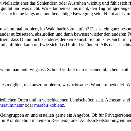
elleicht eher das Schlendern oder Ausruhen wichtig und fühlt sich rich
s gut tut und was nicht. Wir erlauben es uns nicht, den Tag ruhiger an
arf es auch eine langsame und bedächtige Bewegung sein. Nicht achtsa
chon mal probiert, im Wald barfuß zu laufen? Das ist ein ganz besond
nander aufzusetzen, abzurollen und dann bewusst wieder den anderen F
entriert, dass Du an nichts anderes denken kannst. Schön ist es auch, 
grund anfühlen kann und wie sich das Umfeld verändert. Alls das ist ac
, wenn man unterwegs ist, Schnell verfällt man in seinen üblichen Trot
 es möglich, mal auszuprobieren, was achtsames Wandern bedeutet. Wi
dlichen Orten und in verschiedenen Landschaften statt. Achtsam sind
heraum:natur
oder
marabu-koblenz
.
leingruppen an und erstellen gerne ein Angebot. Ob für Privatpersonen
 in Kombination mit einem Resilienz- oder Achtsamkeitstraining einh