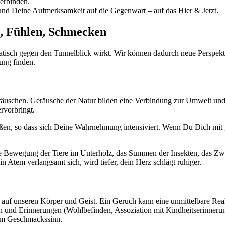
erbinden.
nd Deine Aufmerksamkeit auf die Gegenwart – auf das Hier & Jetzt.
, Fühlen, Schmecken
omatisch gegen den Tunnelblick wirkt. Wir können dadurch neue Persp
tung finden.
eräuschen. Geräusche der Natur bilden eine Verbindung zur Umwelt und
rvorbringt.
ßen, so dass sich Deine Wahrnehmung intensiviert. Wenn Du Dich mit ge
e Bewegung der Tiere im Unterholz, das Summen der Insekten, das Zwi
 Atem verlangsamt sich, wird tiefer, dein Herz schlägt ruhiger.
ekt auf unseren Körper und Geist. Ein Geruch kann eine unmittelbare R
en und Erinnerungen (Wohlbefinden, Assoziation mit Kindheitserinneru
 dem Geschmackssinn.