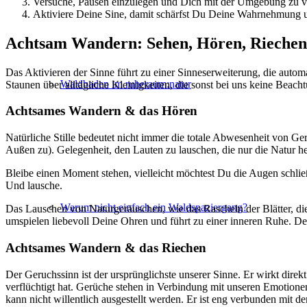
Versuche, Pausen einzulegen und Dich mit der Umgebung zu v
Aktiviere Deine Sine, damit schärfst Du Deine Wahrnehmung u
Achtsam Wandern: Sehen, Hören, Riechen
Das Aktivieren der Sinne führt zu einer Sinneserweiterung, die aut
Waldbaden im ruheraum:natur
Staunen über alltägliche Kleinigkeiten, die sonst bei uns keine Beach
Achtsames Wandern & das Hören
Natürliche Stille bedeutet nicht immer die totale Abwesenheit von G
Außen zu). Gelegenheit, den Lauten zu lauschen, die nur die Natur he
Bleibe einen Moment stehen, vielleicht möchtest Du die Augen schlie
Und lausche.
Warum nicht einfach ein Waldspaziergang?
Das Lauschen von Naturgeräuschen, wie das Rascheln der Blätter, di
umspielen liebevoll Deine Ohren und führt zu einer inneren Ruhe. Dein
Achtsames Wandern & das Riechen
Der Geruchssinn ist der ursprünglichste unserer Sinne. Er wirkt dir
verflüchtigt hat. Gerüche stehen in Verbindung mit unseren Emotion
kann nicht willentlich ausgestellt werden. Er ist eng verbunden mit