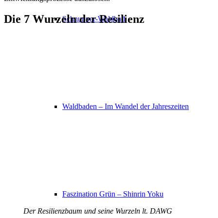
Die 7 Wurzeln der Resilienz
Schnupper-Waldbad
Waldbaden – Im Wandel der Jahreszeiten
Faszination Grün – Shinrin Yoku
Der Resilienzbaum und seine Wurzeln lt. DAWG