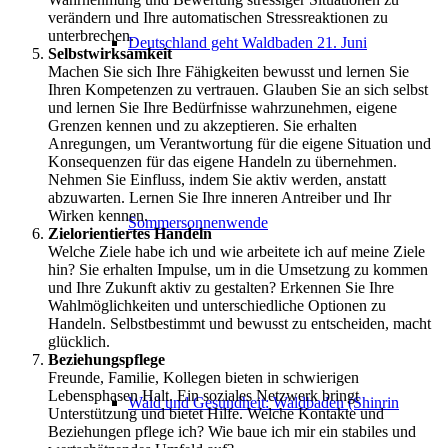
verändern und Ihre automatischen Stressreaktionen zu
unterbrechen.
Deutschland geht Waldbaden 21. Juni
Selbstwirksamkeit
Machen Sie sich Ihre Fähigkeiten bewusst und lernen Sie
Ihren Kompetenzen zu vertrauen. Glauben Sie an sich selbst
und lernen Sie Ihre Bedürfnisse wahrzunehmen, eigene
Grenzen kennen und zu akzeptieren. Sie erhalten
Anregungen, um Verantwortung für die eigene Situation und
Konsequenzen für das eigene Handeln zu übernehmen.
Nehmen Sie Einfluss, indem Sie aktiv werden, anstatt
abzuwarten. Lernen Sie Ihre inneren Antreiber und Ihr
Wirken kennen.
Sommersonnenwende
Zielorientiertes Handeln
Welche Ziele habe ich und wie arbeitete ich auf meine Ziele
hin? Sie erhalten Impulse, um in die Umsetzung zu kommen
und Ihre Zukunft aktiv zu gestalten? Erkennen Sie Ihre
Wahlmöglichkeiten und unterschiedliche Optionen zu
Handeln. Selbstbestimmt und bewusst zu entscheiden, macht
glücklich.
Beziehungspflege
Freunde, Familie, Kollegen bieten in schwierigen
Lebensphasen Halt. Ein soziales Netzwerk bringt
Wald und Gesundheit: Waldbaden (Shinrin
Unterstützung und bietet Hilfe. Welche Kontakte und
Beziehungen pflege ich? Wie baue ich mir ein stabiles und