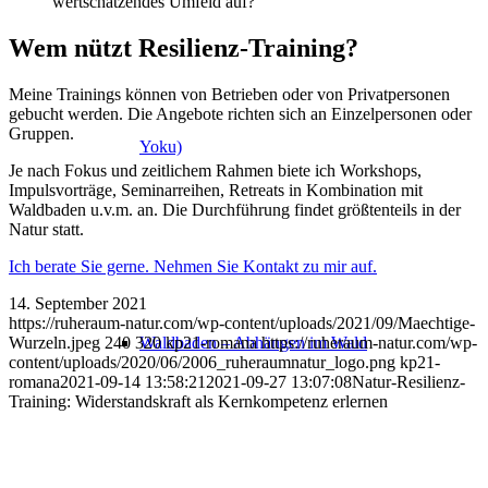
wertschätzendes Umfeld auf?
Wem nützt Resilienz-Training?
Meine Trainings können von Betrieben oder von Privatpersonen
gebucht werden. Die Angebote richten sich an Einzelpersonen oder
Gruppen.
Yoku)
Je nach Fokus und zeitlichem Rahmen biete ich Workshops,
Impulsvorträge, Seminarreihen, Retreats in Kombination mit
Waldbaden u.v.m. an. Die Durchführung findet größtenteils in der
Natur statt.
Ich berate Sie gerne. Nehmen Sie Kontakt zu mir auf.
14. September 2021
https://ruheraum-natur.com/wp-content/uploads/2021/09/Maechtige-
Wurzeln.jpeg
240
320
kp21-romana
https://ruheraum-natur.com/wp-
Waldbaden – Abhängen im Wald
content/uploads/2020/06/2006_ruheraumnatur_logo.png
kp21-
romana
2021-09-14 13:58:21
2021-09-27 13:07:08
Natur-Resilienz-
Training: Widerstandskraft als Kernkompetenz erlernen