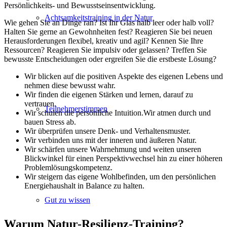
Persönlichkeits- und Bewusstseinsentwicklung.
Achtsamkeitstraining in der Natur
Wie gehen Sie an Dinge ran? Ist Ihr Glas halb leer oder halb voll?
Halten Sie gerne an Gewohnheiten fest? Reagieren Sie bei neuen
Herausforderungen flexibel, kreativ und agil? Kennen Sie Ihre
Ressourcen? Reagieren Sie impulsiv oder gelassen? Treffen Sie
bewusste Entscheidungen oder ergreifen Sie die erstbeste Lösung?
Wir blicken auf die positiven Aspekte des eigenen Lebens und
nehmen diese bewusst wahr.
Wir finden die eigenen Stärken und lernen, darauf zu
vertrauen.
Teilnehmerstimmen
Wir schulen die persönliche Intuition.Wir atmen durch und
bauen Stress ab.
Wir überprüfen unsere Denk- und Verhaltensmuster.
Wir verbinden uns mit der inneren und äußeren Natur.
Wir schärfen unsere Wahrnehmung und weiten unseren
Blickwinkel für einen Perspektivwechsel hin zu einer höheren
Problemlösungskompetenz.
Wir steigern das eigene Wohlbefinden, um den persönlichen
Energiehaushalt in Balance zu halten.
Gut zu wissen
Warum Natur-Resilienz-Training?