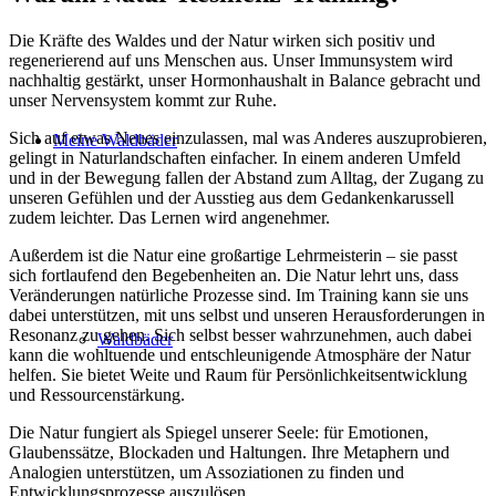
Die Kräfte des Waldes und der Natur wirken sich positiv und
regenerierend auf uns Menschen aus. Unser Immunsystem wird
nachhaltig gestärkt, unser Hormonhaushalt in Balance gebracht und
unser Nervensystem kommt zur Ruhe.
Sich auf etwas Neues einzulassen, mal was Anderes auszuprobieren,
Meine Waldbäder
gelingt in Naturlandschaften einfacher. In einem anderen Umfeld
und in der Bewegung fallen der Abstand zum Alltag, der Zugang zu
unseren Gefühlen und der Ausstieg aus dem Gedankenkarussell
zudem leichter. Das Lernen wird angenehmer.
Außerdem ist die Natur eine großartige Lehrmeisterin – sie passt
sich fortlaufend den Begebenheiten an. Die Natur lehrt uns, dass
Veränderungen natürliche Prozesse sind. Im Training kann sie uns
dabei unterstützen, mit uns selbst und unseren Herausforderungen in
Resonanz zu gehen. Sich selbst besser wahrzunehmen, auch dabei
Waldbäder
kann die wohltuende und entschleunigende Atmosphäre der Natur
helfen. Sie bietet Weite und Raum für Persönlichkeitsentwicklung
und Ressourcenstärkung.
Die Natur fungiert als Spiegel unserer Seele: für Emotionen,
Glaubenssätze, Blockaden und Haltungen. Ihre Metaphern und
Analogien unterstützen, um Assoziationen zu finden und
Entwicklungsprozesse auszulösen.