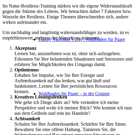
Im Natur-Resilienz-Training stärken wir die eigene Widerstandskraft
gegen die Stürme des Lebens. Wir betrachten dabei 7 Faktoren bzw.
Wurzeln der Resilienz. Einige Themen überschneiden sich, andere
wirken aufeinander ein.
Um nachhaltig und langfristig widerstandsfähiger zu werden, ist es
empfehlenswert, mehrere der Wurzeln zu trainieren.
Happy Valentine’s Day: Waldbaden für Paare
Akzeptanz
Lernen Sie, anzunehmen was ist, ohne sich aufzugeben.
Erkennen Sie Ihre belastenden Situationen und Stressoren und
erfahren Sie Möglichkeiten des Umgangs damit.
Optimismus
Erhalten Sie Impulse, wie Sie Ihre Energie und
Aufmerksamkeit auf das lenken, was gut läuft und
funktioniert. Lernen Sie Ihre persönlichen Ressourcen
kennen.
Waldbaden für Paare – in der Gruppe
Kreatives Lösungsdenken
Wie gehe ich Dinge aktiv an? Wie verändere ich meine
Perspektive und weite ich meinen Blick? Wie komme ich raus
aus dem Grübeln und rein ins Handeln?
Achtsamkeit
Schulen Sie Ihre Aufmerksamkeit. Schärfen Sie Ihre Sinne.
Bewahren Sie eine offene Haltung. Tainieren Sie, die
Wahrnehmung und Bewertung stressiger Situationen zu