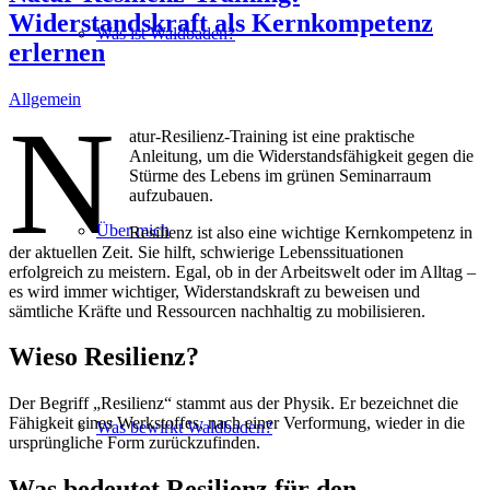
Widerstandskraft als Kernkompetenz
Was ist Waldbaden?
erlernen
Allgemein
N
atur-Resilienz-Training ist eine praktische
Anleitung, um die Widerstandsfähigkeit gegen die
Stürme des Lebens im grünen Seminarraum
aufzubauen.
Über mich
Resilienz ist also eine wichtige Kernkompetenz in
der aktuellen Zeit. Sie hilft, schwierige Lebenssituationen
erfolgreich zu meistern. Egal, ob in der Arbeitswelt oder im Alltag –
es wird immer wichtiger, Widerstandskraft zu beweisen und
sämtliche Kräfte und Ressourcen nachhaltig zu mobilisieren.
Wieso Resilienz?
Der Begriff „Resilienz“ stammt aus der Physik. Er bezeichnet die
Fähigkeit eines Werkstoffes, nach einer Verformung, wieder in die
Was bewirkt Waldbaden?
ursprüngliche Form zurückzufinden.
Was bedeutet Resilienz für den