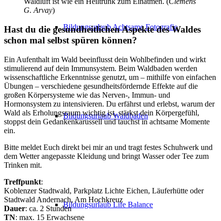
Waldluft ist wie ein Heiltrunk zum Einatmen. (
Clemens
G. Arvay
)
Bildungsurlaub Achtsame Fotografie
Hast du die gesundheitlichen Aspekte des Waldes
schon mal selbst spüren können?
Ein Aufenthalt im Wald beeinflusst dein Wohlbefinden und wirkt
stimulierend auf dein Immunsystem. Beim Waldbaden werden
wissenschaftliche Erkenntnisse genutzt, um – mithilfe von einfachen
Übungen – verschiedene gesundheitsfördernde Effekte auf die
großen Körpersysteme wie das Nerven-, Immun- und
Hormonsystem zu intensivieren. Du erfährst und erlebst, warum der
Wald als Erholungsraum wichtig ist, stärkst dein Körpergefühl,
Bildungsurlaub Waldbaden
stoppst dein Gedankenkarussell und tauchst in achtsame Momente
ein.
Bitte meldet Euch direkt bei mir an und tragt festes Schuhwerk und
dem Wetter angepasste Kleidung und bringt Wasser oder Tee zum
Trinken mit.
Treffpunkt
:
Koblenzer Stadtwald, Parkplatz Lichte Eichen, Läuferhütte oder
Stadtwald Andernach, Am Hochkreuz
Bildungsurlaub Life Balance
Dauer
: ca. 2 Stunden
TN
: max. 15 Erwachsene