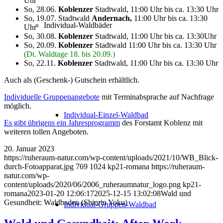
Uhr
So, 28.06.
Koblenzer
Stadtwald, 11:00 Uhr bis ca. 13:30 Uhr
So, 19.07. Stadtwald
Andernach,
11:00 Uhr bis ca. 13:30
Individual-Waldbäder
Uhr
So, 30.08.
Koblenzer
Stadtwald, 11:00 Uhr bis ca. 13:30Uhr
So, 20.09.
Koblenzer
Stadtwald 11:00 Uhr bis ca. 13:30 Uhr
(Dt. Waldtage 18. bis 20.09.)
So, 22.11.
Koblenzer
Stadtwald, 11:00 Uhr bis ca. 13:30 Uhr
Auch als (Geschenk-) Gutschein erhältlich.
Individuelle Gruppenangebote
mit Terminabsprache auf Nachfrage
möglich.
Individual-Einzel-Waldbad
Es gibt übrigens ein
Jahresprogramm
des Forstamt Koblenz mit
weiteren tollen Angeboten.
20. Januar 2023
https://ruheraum-natur.com/wp-content/uploads/2021/10/WB_Blick-
durch-Fotoapparat.jpg
769
1024
kp21-romana
https://ruheraum-
natur.com/wp-
content/uploads/2020/06/2006_ruheraumnatur_logo.png
kp21-
romana
2023-01-20 12:06:17
2025-12-15 13:02:08
Wald und
Gesundheit: Waldbaden (Shinrin Yoku)
Individual-Gruppen-Waldbad