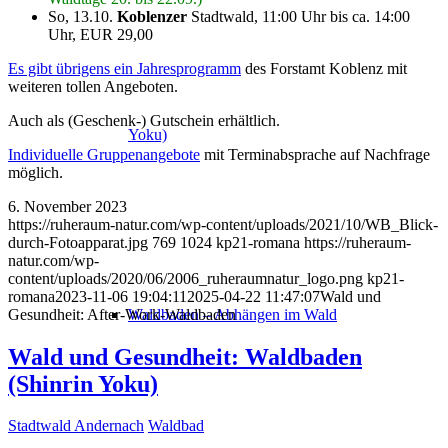
So, 13.10.
Koblenzer
Stadtwald, 11:00 Uhr bis ca. 14:00
Uhr, EUR 29,00
Es gibt übrigens ein Jahresprogramm
des Forstamt Koblenz mit
weiteren tollen Angeboten.
Auch als (Geschenk-) Gutschein erhältlich.
Yoku)
Individuelle Gruppenangebote
mit Terminabsprache auf Nachfrage
möglich.
6. November 2023
https://ruheraum-natur.com/wp-content/uploads/2021/10/WB_Blick-
durch-Fotoapparat.jpg
769
1024
kp21-romana
https://ruheraum-
natur.com/wp-
content/uploads/2020/06/2006_ruheraumnatur_logo.png
kp21-
romana
2023-11-06 19:04:11
2025-04-22 11:47:07
Wald und
Gesundheit: After-Work-Waldbaden
Waldbaden – Abhängen im Wald
Wald und Gesundheit: Waldbaden
(Shinrin Yoku)
Stadtwald Andernach
Waldbad