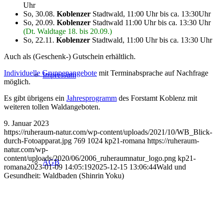
Uhr
So, 30.08.
Koblenzer
Stadtwald, 11:00 Uhr bis ca. 13:30Uhr
So, 20.09.
Koblenzer
Stadtwald 11:00 Uhr bis ca. 13:30 Uhr
(Dt. Waldtage 18. bis 20.09.)
So, 22.11.
Koblenzer
Stadtwald, 11:00 Uhr bis ca. 13:30 Uhr
Auch als (Geschenk-) Gutschein erhältlich.
Individuelle Gruppenangebote
mit Terminabsprache auf Nachfrage
Impressum
möglich.
Es gibt übrigens ein
Jahresprogramm
des Forstamt Koblenz mit
weiteren tollen Waldangeboten.
9. Januar 2023
https://ruheraum-natur.com/wp-content/uploads/2021/10/WB_Blick-
durch-Fotoapparat.jpg
769
1024
kp21-romana
https://ruheraum-
natur.com/wp-
content/uploads/2020/06/2006_ruheraumnatur_logo.png
kp21-
AGB
romana
2023-01-09 14:05:19
2025-12-15 13:06:44
Wald und
Gesundheit: Waldbaden (Shinrin Yoku)