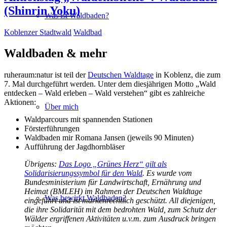
(Shinrin Yoku)
Was ist Waldbaden?
Koblenzer Stadtwald
Waldbad
Waldbaden & mehr
ruheraum:natur ist teil der
Deutschen Waldtage
in Koblenz, die zum
7. Mal durchgeführt werden. Unter dem diesjährigen Motto „Wald
entdecken – Wald erleben – Wald verstehen“ gibt es zahlreiche
Aktionen:
Über mich
Waldparcours mit spannenden Stationen
Försterführungen
Waldbaden mir Romana Jansen (jeweils 90 Minuten)
Aufführung der Jagdhornbläser
Übrigens:
Das Logo „Grünes Herz“ gilt als
Solidarisierungssymbol für den Wald
. Es wurde vom
Bundesministerium für Landwirtschaft, Ernährung und
Heimat (BMLEH) im Rahmen der Deutschen Waldtage
Was bewirkt Waldbaden?
eingeführt und ist markenrechtlich geschützt. All diejenigen,
die ihre Solidarität mit dem bedrohten Wald, zum Schutz der
Wälder ergriffenen Aktivitäten u.v.m. zum Ausdruck bringen