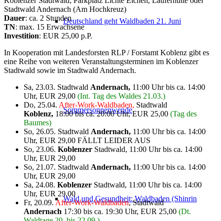
Koblenzer Stadtwald, Parkplatz Lichte Eichen, Läuferhütte oder
Stadtwald Andernach (Am Hochkreuz)
Dauer
: ca. 2 Stunden
Deutschland geht Waldbaden 21. Juni
TN
: max. 15 Erwachsene
Investition
: EUR 25,00 p.P.
In Kooperation mit Landesforsten RLP / Forstamt Koblenz gibt es
eine Reihe von weiteren Veranstaltungsterminen im Koblenzer
Stadtwald sowie im Stadtwald Andernach.
Sa, 23.03. Stadtwald
Andernach,
11:00 Uhr bis ca. 14:00
Uhr, EUR 29,00
(Int. Tag des Waldes 21.03.)
Do, 25.04.
After-Work-Waldbaden,
Stadtwald
Sommersonnenwende
Koblenz,
18:00 bis ca. 20:00 Uhr, EUR 25,00
(Tag des
Baumes)
So, 26.05. Stadtwald
Andernach,
11:00 Uhr bis ca. 14:00
Uhr, EUR 29,00 FÄLLT LEIDER AUS
So, 23.06.
Koblenzer
Stadtwald, 11:00 Uhr bis ca. 14:00
Uhr, EUR 29,00
So, 21.07. Stadtwald
Andernach,
11:00 Uhr bis ca. 14:00
Uhr, EUR 29,00
Sa, 24.08.
Koblenzer
Stadtwald, 11:00 Uhr bis ca. 14:00
Uhr, EUR 29,00
Wald und Gesundheit: Waldbaden (Shinrin
Fr, 20.09.
After-Work-Waldbaden
, Stadtwald
Andernach
17:30 bis ca. 19:30 Uhr, EUR 25,00
(Dt.
Waldtage 20. bis 22.09.)