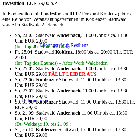
Investition
: EUR 29,00 p.P.
In Kooperation mit Landesforsten RLP / Forstamt Koblenz gibt es
eine Reihe von Veranstaltungsterminen im Koblenzer Stadtwald
sowie im Stadtwald Andernach.
So, 23.03. Stadtwald
Andernach,
11:00 Uhr bis ca. 13:30
Uhr, EUR 29,00
Bildungsurlaub Resilienz
(Int. Tag des Waldes 21.03.)
Fr, 25.04.
Stadtwald
Koblenz,
18:00 bis ca. 20:00 Uhr, EUR
29,00
(Int. Tag des Baumes) – After Work Waldbaden
So, 25.05. Stadtwald
Andernach,
11:00 Uhr bis ca. 13:30
Uhr, EUR 29,00
FÄLLT LEIDER AUS
So, 22.06.
Koblenzer
Stadtwald, 11:00 Uhr bis ca. 13:30
Uhr, EUR 29,00
So, 27.07. Stadtwald
Andernach,
11:00 Uhr bis ca. 13:30
Uhr, EUR 29,00
für Unternehmen
So, 31.08.
Koblenzer
Stadtwald, 11:00 Uhr bis ca. 13:30Uhr,
EUR 29,00
So, 21.09. Stadtwald
Andernach
11:00 Uhr bis ca. 13:30
Uhr, EUR 29,00
(Dt. Waldtage 19. bis 21.09.)
Sa, 25.10.
Koblenzer
Stadtwald, 15:00 Uhr bis ca. 17:30
Uhr, EUR 29,00