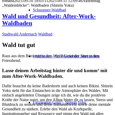
romana
2025-09-10 18:03:11
2025-09-11 12:09:46
Aktionstag
„Waldeinblicke“: Waldbaden (Shinrin Yoku)
Schnupper-Waldbad
Wald und Gesundheit: After-Work-
Waldbaden
Stadtwald Andernach
Waldbad
Wald tut gut
Raus aus dem Büro rein in den Wald! Gesunder Start in den
Waldbaden – Im Wandel der Jahreszeiten
Feierabend.
Lasse deinen Arbeitstag hinter dir und komm‘ mit
zum After-Work-Waldbaden.
Dafür brauchst du keine Badeshorts und auch keinen Bikini. Shinrin
Yoku steht für das Eintauchen in die Atmosphäre des Waldes. Mit
einfach angeleiteten Übungen zeige ich dir, wie du die positiven
Kräfte der Natur nutzt, um den Alltag hinter dir zu lassen, Stress und
Faszination Grün – Shinrin Yoku
Blutdruck zu senken und deine Immunabwehr sowie deine mentale
Gesundheit zu stärken. Erlebe den Wald als Kraftquelle,
Inspirationsgeber und Ressource und nimm den Wald mit allen