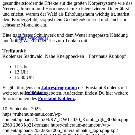
gesundheitsfördernde Effekte auf die großen Körpersysteme wie das
Nerven-, Immun- und Hormonsystem zu intensivieren. Du erfährst
und erlebst, warum der Wald als Erholungsraum wichtig ist, stärkst
dein Körpergefühl, stoppst dein Gedankenkarussell und tauchst in
achtsame Momente ein.
Bitte tragt festes Schuhwerk und dem Wetter angepasste Kleidung
Meine Waldbäder
und bringt Wasser oder Tee zum Trinken mit.
Treffpunkt
:
Koblenzer Stadtwald, Nähe Kneippbecken – Forsthaus Kühkopf
11 Uhr
13 Uhr
15:30 Uhr
Es gibt übrigens ein
Jahresprogramm
des Forstamt Koblenz mit
Waldbäder
weiteren tollen Waldangeboten. Außerdem findest Du hier weitere
Informationen des
Forstamt Koblenz
.
10. September 2025
https://ruheraum-natur.com/wp-
content/uploads/2025/09/RZ_DWT2020_Kombi_rgb_300dpi.png
2363
2363
kp21-romana
https://ruheraum-natur.com/wp-
content/uploads/2020/06/2006_ruheraumnatur_logo.png
kp21-