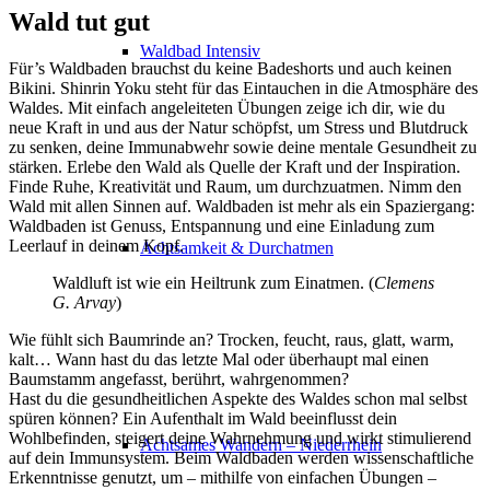
Wald tut gut
Waldbad Intensiv
Für’s Waldbaden brauchst du keine Badeshorts und auch keinen
Bikini. Shinrin Yoku steht für das Eintauchen in die Atmosphäre des
Waldes. Mit einfach angeleiteten Übungen zeige ich dir, wie du
neue Kraft in und aus der Natur schöpfst, um Stress und Blutdruck
zu senken, deine Immunabwehr sowie deine mentale Gesundheit zu
stärken. Erlebe den Wald als Quelle der Kraft und der Inspiration.
Finde Ruhe, Kreativität und Raum, um durchzuatmen. Nimm den
Wald mit allen Sinnen auf. Waldbaden ist mehr als ein Spaziergang:
Waldbaden ist Genuss, Entspannung und eine Einladung zum
Leerlauf in deinem Kopf.
Achtsamkeit & Durchatmen
Waldluft ist wie ein Heiltrunk zum Einatmen. (
Clemens
G. Arvay
)
Wie fühlt sich Baumrinde an? Trocken, feucht, raus, glatt, warm,
kalt… Wann hast du das letzte Mal oder überhaupt mal einen
Baumstamm angefasst, berührt, wahrgenommen?
Hast du die gesundheitlichen Aspekte des Waldes schon mal selbst
spüren können? Ein Aufenthalt im Wald beeinflusst dein
Wohlbefinden, steigert deine Wahrnehmung und wirkt stimulierend
Achtsames Wandern – Niederrhein
auf dein Immunsystem. Beim Waldbaden werden wissenschaftliche
Erkenntnisse genutzt, um – mithilfe von einfachen Übungen –