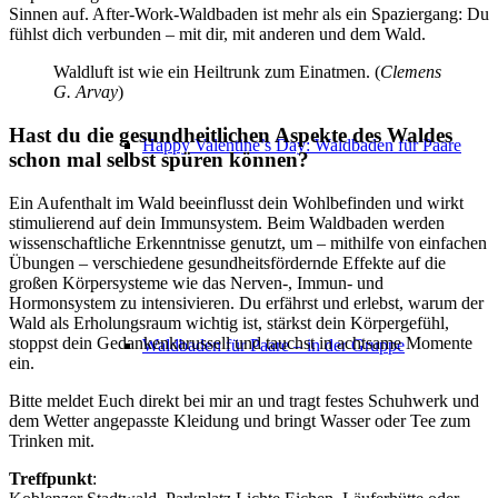
Sinnen auf. After-Work-Waldbaden ist mehr als ein Spaziergang: Du
fühlst dich verbunden – mit dir, mit anderen und dem Wald.
Waldluft ist wie ein Heiltrunk zum Einatmen. (
Clemens
G. Arvay
)
Hast du die gesundheitlichen Aspekte des Waldes
Happy Valentine’s Day: Waldbaden für Paare
schon mal selbst spüren können?
Ein Aufenthalt im Wald beeinflusst dein Wohlbefinden und wirkt
stimulierend auf dein Immunsystem. Beim Waldbaden werden
wissenschaftliche Erkenntnisse genutzt, um – mithilfe von einfachen
Übungen – verschiedene gesundheitsfördernde Effekte auf die
großen Körpersysteme wie das Nerven-, Immun- und
Hormonsystem zu intensivieren. Du erfährst und erlebst, warum der
Wald als Erholungsraum wichtig ist, stärkst dein Körpergefühl,
stoppst dein Gedankenkarussell und tauchst in achtsame Momente
Waldbaden für Paare – in der Gruppe
ein.
Bitte meldet Euch direkt bei mir an und tragt festes Schuhwerk und
dem Wetter angepasste Kleidung und bringt Wasser oder Tee zum
Trinken mit.
Treffpunkt
: