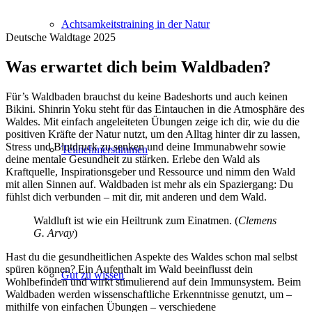
Achtsamkeitstraining in der Natur
Deutsche Waldtage 2025
Was erwartet dich beim Waldbaden?
Für’s Waldbaden brauchst du keine Badeshorts und auch keinen
Bikini. Shinrin Yoku steht für das Eintauchen in die Atmosphäre des
Waldes. Mit einfach angeleiteten Übungen zeige ich dir, wie du die
positiven Kräfte der Natur nutzt, um den Alltag hinter dir zu lassen,
Stress und Blutdruck zu senken und deine Immunabwehr sowie
Teilnehmerstimmen
deine mentale Gesundheit zu stärken. Erlebe den Wald als
Kraftquelle, Inspirationsgeber und Ressource und nimm den Wald
mit allen Sinnen auf. Waldbaden ist mehr als ein Spaziergang: Du
fühlst dich verbunden – mit dir, mit anderen und dem Wald.
Waldluft ist wie ein Heiltrunk zum Einatmen. (
Clemens
G. Arvay
)
Hast du die gesundheitlichen Aspekte des Waldes schon mal selbst
spüren können? Ein Aufenthalt im Wald beeinflusst dein
Gut zu wissen
Wohlbefinden und wirkt stimulierend auf dein Immunsystem. Beim
Waldbaden werden wissenschaftliche Erkenntnisse genutzt, um –
mithilfe von einfachen Übungen – verschiedene