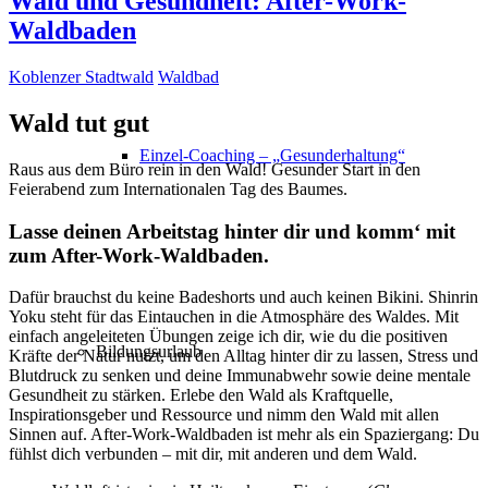
Wald und Gesundheit: After-Work-
Waldbaden
Koblenzer Stadtwald
Waldbad
Wald tut gut
Einzel-Coaching – „Gesunderhaltung“
Raus aus dem Büro rein in den Wald! Gesunder Start in den
Feierabend zum Internationalen Tag des Baumes.
Lasse deinen Arbeitstag hinter dir und komm‘ mit
zum After-Work-Waldbaden.
Dafür brauchst du keine Badeshorts und auch keinen Bikini. Shinrin
Yoku steht für das Eintauchen in die Atmosphäre des Waldes. Mit
einfach angeleiteten Übungen zeige ich dir, wie du die positiven
Bildungsurlaub
Kräfte der Natur nutzt, um den Alltag hinter dir zu lassen, Stress und
Blutdruck zu senken und deine Immunabwehr sowie deine mentale
Gesundheit zu stärken. Erlebe den Wald als Kraftquelle,
Inspirationsgeber und Ressource und nimm den Wald mit allen
Sinnen auf. After-Work-Waldbaden ist mehr als ein Spaziergang: Du
fühlst dich verbunden – mit dir, mit anderen und dem Wald.