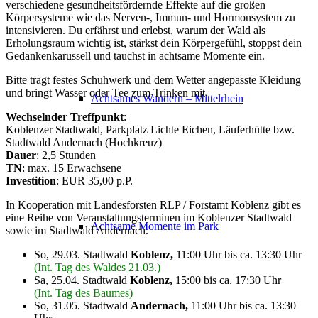
verschiedene gesundheitsfördernde Effekte auf die großen
Körpersysteme wie das Nerven-, Immun- und Hormonsystem zu
intensivieren. Du erfährst und erlebst, warum der Wald als
Erholungsraum wichtig ist, stärkst dein Körpergefühl, stoppst dein
Gedankenkarussell und tauchst in achtsame Momente ein.
Bitte tragt festes Schuhwerk und dem Wetter angepasste Kleidung
und bringt Wasser oder Tee zum Trinken mit.
Achtsames Wandern – Mittelrhein
Wechselnder Treffpunkt
:
Koblenzer Stadtwald, Parkplatz Lichte Eichen, Läuferhütte bzw.
Stadtwald Andernach (Hochkreuz)
Dauer
: 2,5 Stunden
TN
: max. 15 Erwachsene
Investition
: EUR 35,00 p.P.
In Kooperation mit Landesforsten RLP / Forstamt Koblenz gibt es
eine Reihe von Veranstaltungsterminen im Koblenzer Stadtwald
Achtsame Momente im Park
sowie im Stadtwald Andernach.
So, 29.03. Stadtwald
Koblenz,
11:00 Uhr bis ca. 13:30 Uhr
(Int. Tag des Waldes 21.03.)
Sa, 25.04.
Stadtwald
Koblenz,
15:00 bis ca. 17:30 Uhr
(Int. Tag des Baumes)
So, 31.05. Stadtwald
Andernach,
11:00 Uhr bis ca. 13:30