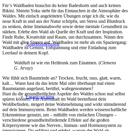
Für’s Waldbaden brauchst du keine Badeshorts und auch keinen
Bikini. Shinrin Yoku steht für das Eintauchen in die Atmosphäre des
Waldes. Mit einfach angeleiteten Übungen zeige ich dir, wie du
neue Kraft in und aus der Natur schöpfst, um Stress und Blutdruck
zu senken, deine Immunabwehr sowie deine mentale Gesundheit zu
stärken. Erlebe den Wald als Quelle der Kraft und der Inspiration.
Finde Ruhe, Kreativität und Raum, um durchzuatmen. Nimm den
Wald mit allen Sinnen auf. Waldbaden ist mehr als ein Spaziergang:
Angebotsbeispiele
Waldbaden ist Genuss, Entspannung und eine Einladung zum
Leerlauf in deinem Kopf.
Waldluft ist wie ein Heiltrunk zum Einatmen. (
Clemens
G. Arvay
)
Wie fühlt sich Baumrinde an? Trocken, feucht, raus, glatt, warm,
kalt… Wann hast du das letzte Mal oder überhaupt mal einen
Baumstamm angefasst, berührt, wahrgenommen?
Hast du die gesundheitlichen Aspekte des Waldes schon mal selbst
Einzelcoaching
spüren können? Ein Aufenthalt im Wald beeinflusst dein
Wohlbefinden, steigert deine Wahrnehmung und wirkt stimulierend
auf dein Immunsystem. Beim Waldbaden werden wissenschaftliche
Erkenntnisse genutzt, um – mithilfe von einfachen Übungen –
verschiedene gesundheitsfördernde Effekte auf die großen
Körpersysteme wie das Nerven-, Immun- und Hormonsystem zu
intensivieren. Du erfährst und erlebst, warum der Wald als