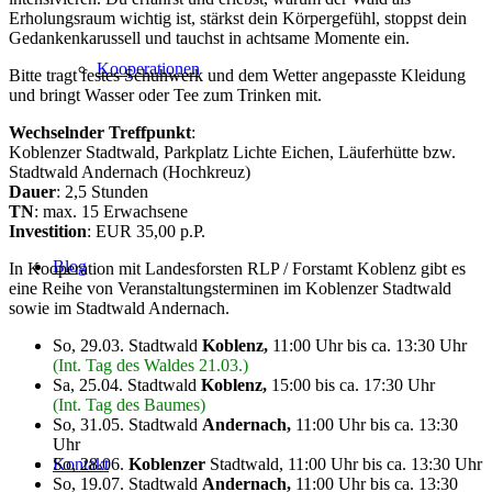
Erholungsraum wichtig ist, stärkst dein Körpergefühl, stoppst dein
Gedankenkarussell und tauchst in achtsame Momente ein.
Kooperationen
Bitte tragt festes Schuhwerk und dem Wetter angepasste Kleidung
und bringt Wasser oder Tee zum Trinken mit.
Wechselnder Treffpunkt
:
Koblenzer Stadtwald, Parkplatz Lichte Eichen, Läuferhütte bzw.
Stadtwald Andernach (Hochkreuz)
Dauer
: 2,5 Stunden
TN
: max. 15 Erwachsene
Investition
: EUR 35,00 p.P.
Blog
In Kooperation mit Landesforsten RLP / Forstamt Koblenz gibt es
eine Reihe von Veranstaltungsterminen im Koblenzer Stadtwald
sowie im Stadtwald Andernach.
So, 29.03. Stadtwald
Koblenz,
11:00 Uhr bis ca. 13:30 Uhr
(Int. Tag des Waldes 21.03.)
Sa, 25.04.
Stadtwald
Koblenz,
15:00 bis ca. 17:30 Uhr
(Int. Tag des Baumes)
So, 31.05. Stadtwald
Andernach,
11:00 Uhr bis ca. 13:30
Uhr
Kontakt
So, 28.06.
Koblenzer
Stadtwald, 11:00 Uhr bis ca. 13:30 Uhr
So, 19.07. Stadtwald
Andernach,
11:00 Uhr bis ca. 13:30