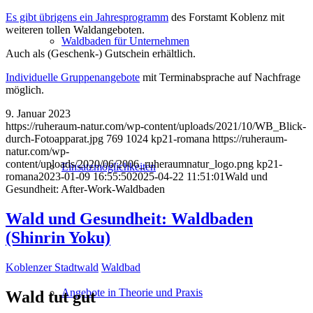
Es gibt übrigens ein Jahresprogramm
des Forstamt Koblenz mit
weiteren tollen Waldangeboten.
Waldbaden für Unternehmen
Auch als (Geschenk-) Gutschein erhältlich.
Individuelle Gruppenangebote
mit Terminabsprache auf Nachfrage
möglich.
9. Januar 2023
https://ruheraum-natur.com/wp-content/uploads/2021/10/WB_Blick-
durch-Fotoapparat.jpg
769
1024
kp21-romana
https://ruheraum-
natur.com/wp-
content/uploads/2020/06/2006_ruheraumnatur_logo.png
kp21-
Einsatzmöglichkeiten
romana
2023-01-09 16:55:50
2025-04-22 11:51:01
Wald und
Gesundheit: After-Work-Waldbaden
Wald und Gesundheit: Waldbaden
(Shinrin Yoku)
Koblenzer Stadtwald
Waldbad
Angebote in Theorie und Praxis
Wald tut gut