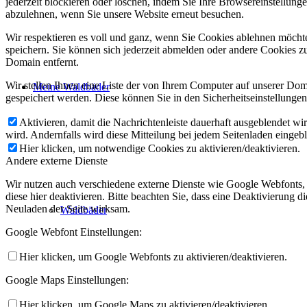
jederzeit blockieren oder löschen, indem Sie Ihre Browsereinstellung
abzulehnen, wenn Sie unsere Website erneut besuchen.
Wir respektieren es voll und ganz, wenn Sie Cookies ablehnen möchte
speichern. Sie können sich jederzeit abmelden oder andere Cookies z
Domain entfernt.
Wir stellen Ihnen eine Liste der von Ihrem Computer auf unserer D
Meine Waldbäder
gespeichert werden. Diese können Sie in den Sicherheitseinstellunge
Aktivieren, damit die Nachrichtenleiste dauerhaft ausgeblendet w
wird. Andernfalls wird diese Mitteilung bei jedem Seitenladen eingeb
Hier klicken, um notwendige Cookies zu aktivieren/deaktivieren.
Andere externe Dienste
Wir nutzen auch verschiedene externe Dienste wie Google Webfonts,
diese hier deaktivieren. Bitte beachten Sie, dass eine Deaktivierung
Neuladen der Seite wirksam.
Waldbäder
Google Webfont Einstellungen:
Hier klicken, um Google Webfonts zu aktivieren/deaktivieren.
Google Maps Einstellungen:
Hier klicken, um Google Maps zu aktivieren/deaktivieren.