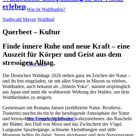
erleben
Was ist Waldbaden?
Stadtwald Mayen
Waldbad
Querbeet – Kultur
Finde innere Ruhe und neue Kraft – eine
Auszeit für Körper und Geist aus dem
stressigen Alltag.
Über mich
Die Deutschen Waldtage 2026 stehen ganz im Zeichen der Natur –
und du bist eingeladen, sie mit allen Sinnen in Mayen zu erleben.
Waldbaden, auch bekannt als „Shinrin Yoku“, stammt ursprünglich
aus Japan und nutzt die wohltuende Wirkung des Waldes, um dein
Wohlbefinden zu steigern.
Gemeinsam mit Romana Jansen (zertifizierte Natur- Resilienz-
Trainerin) tauchst du ein in die beruhigende Atmosphäre der Natur
Was bewirkt Waldbaden?
und lernst, deine Umgebung bewusst wahrzunehmen: das Rascheln
der Blätter, den Duft von Moos und das Zwitschern der Vögel.
Langsame Spaziergänge, achtsame Atemübungen und stille
Momente helfen dir dabei, Stress abzubauen und dein Nervensystem