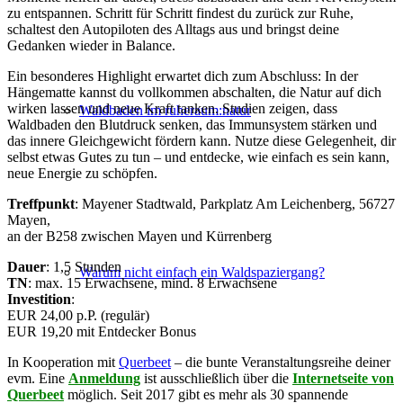
zu entspannen. Schritt für Schritt findest du zurück zur Ruhe,
schaltest den Autopiloten des Alltags aus und bringst deine
Gedanken wieder in Balance.
Ein besonderes Highlight erwartet dich zum Abschluss: In der
Hängematte kannst du vollkommen abschalten, die Natur auf dich
wirken lassen und neue Kraft tanken. Studien zeigen, dass
Waldbaden im ruheraum:natur
Waldbaden den Blutdruck senken, das Immunsystem stärken und
das innere Gleichgewicht fördern kann. Nutze diese Gelegenheit, dir
selbst etwas Gutes zu tun – und entdecke, wie einfach es sein kann,
neue Energie zu schöpfen.
Treffpunkt
: Mayener Stadtwald, Parkplatz Am Leichenberg, 56727
Mayen,
an der B258 zwischen Mayen und Kürrenberg
Dauer
: 1,5 Stunden
Warum nicht einfach ein Waldspaziergang?
TN
: max. 15 Erwachsene, mind. 8 Erwachsene
Investition
:
EUR 24,00 p.P. (regulär)
EUR 19,20 mit Entdecker Bonus
In Kooperation mit
Querbeet
– die bunte Veranstaltungsreihe deiner
evm. Eine
Anmeldung
ist ausschließlich über die
Internetseite von
Querbeet
möglich. Seit 2017 gibt es mehr als 30 spannende