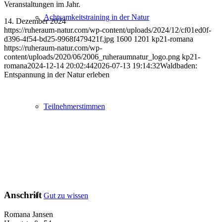
Veranstaltungen im Jahr.
Achtsamkeitstraining in der Natur
14. Dezember 2024
https://ruheraum-natur.com/wp-content/uploads/2024/12/cf01ed0f-
d396-4f54-bd25-9968f479421f.jpg
1600
1201
kp21-romana
https://ruheraum-natur.com/wp-
content/uploads/2020/06/2006_ruheraumnatur_logo.png
kp21-
romana
2024-12-14 20:02:44
2026-07-13 19:14:32
Waldbaden:
Entspannung in der Natur erleben
Teilnehmerstimmen
Anschrift
Gut zu wissen
Romana Jansen