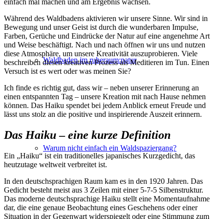
einfach mal machen und am Ergebnis wachsen.
Während des Waldbadens aktivieren wir unsere Sinne. Wir sind in
Bewegung und unser Geist ist durch die wunderbaren Impulse,
Farben, Gerüche und Eindrücke der Natur auf eine angenehme Art
und Weise beschäftigt. Nach und nach öffnen wir uns und nutzen
diese Atmosphäre, um unsere Kreativität auszuprobieren. Viele
Waldbaden im ruheraum:natur
beschreiben diesen kreativen Prozess als Meditieren im Tun. Einen
Versuch ist es wert oder was meinen Sie?
Ich finde es richtig gut, dass wir – neben unserer Erinnerung an
einen entspannten Tag – unsere Kreation mit nach Hause nehmen
können. Das Haiku spendet bei jedem Anblick erneut Freude und
lässt uns stolz an die positive und inspirierende Auszeit erinnern.
Das Haiku
–
eine kurze Definition
Warum nicht einfach ein Waldspaziergang?
Ein „Haiku“ ist ein traditionelles japanisches Kurzgedicht, das
heutzutage weltweit verbreitet ist.
In den deutschsprachigen Raum kam es in den 1920 Jahren. Das
Gedicht besteht meist aus 3 Zeilen mit einer 5-7-5 Silbenstruktur.
Das moderne deutschsprachige Haiku stellt eine Momentaufnahme
dar, die eine genaue Beobachtung eines Geschehens oder einer
Situation in der Gegenwart widerspiegelt oder eine Stimmung zum