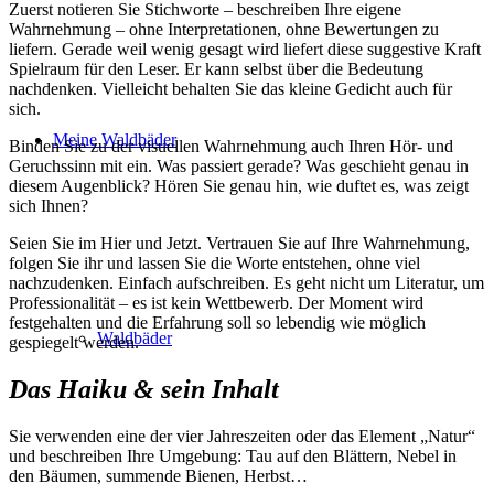
Zuerst notieren Sie Stichworte – beschreiben Ihre eigene
Wahrnehmung – ohne Interpretationen, ohne Bewertungen zu
liefern. Gerade weil wenig gesagt wird liefert diese suggestive Kraft
Spielraum für den Leser. Er kann selbst über die Bedeutung
nachdenken. Vielleicht behalten Sie das kleine Gedicht auch für
sich.
Meine Waldbäder
Binden Sie zu der visuellen Wahrnehmung auch Ihren Hör- und
Geruchssinn mit ein. Was passiert gerade? Was geschieht genau in
diesem Augenblick? Hören Sie genau hin, wie duftet es, was zeigt
sich Ihnen?
Seien Sie im Hier und Jetzt. Vertrauen Sie auf Ihre Wahrnehmung,
folgen Sie ihr und lassen Sie die Worte entstehen, ohne viel
nachzudenken. Einfach aufschreiben. Es geht nicht um Literatur, um
Professionalität – es ist kein Wettbewerb. Der Moment wird
festgehalten und die Erfahrung soll so lebendig wie möglich
Waldbäder
gespiegelt werden.
Das Haiku & sein Inhalt
Sie verwenden eine der vier Jahreszeiten oder das Element „Natur“
und beschreiben Ihre Umgebung: Tau auf den Blättern, Nebel in
den Bäumen, summende Bienen, Herbst…