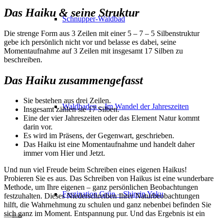
Das Haiku & seine Struktur
Schnupper-Waldbad
Die strenge Form aus 3 Zeilen mit einer 5 – 7 – 5 Silbenstruktur
gebe ich persönlich nicht vor und belasse es dabei, seine
Momentaufnahme auf 3 Zeilen mit insgesamt 17 Silben zu
beschreiben.
Das Haiku zusammengefasst
Sie bestehen aus drei Zeilen.
Waldbaden – Im Wandel der Jahreszeiten
Insgesamt zählen sie 17 Silben.
Eine der vier Jahreszeiten oder das Element Natur kommt
darin vor.
Es wird im Präsens, der Gegenwart, geschrieben.
Das Haiku ist eine Momentaufnahme und handelt daher
immer vom Hier und Jetzt.
Und nun viel Freude beim Schreiben eines eigenen Haikus!
Probieren Sie es aus. Das Schreiben von Haikus ist eine wunderbare
Methode, um Ihre eigenen – ganz persönlichen Beobachtungen
Faszination Grün – Shinrin Yoku
festzuhalten. Dieses Niederschreiben Ihrer Naturbeobachtungen
hilft, die Wahrnehmung zu schulen und ganz nebenbei befinden Sie
sich ganz im Moment. Entspannung pur. Und das Ergebnis ist ein