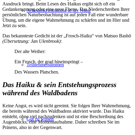
Ausdruck bringt. Beim Lesen des Haikus ergibt sich oft ein
Gedankensprung oder eine neue Ebene. Das Niederschreiben Ihrer
Achtsamkeitstraining in der Natur
persönlichen Naturbeobachtung ist auf jeden Fall eine wunderbare
Übung, um die eigene Wahrnehmung zu schärfen und im Hier und
Jetzt zu sein.
Das bekannteste Gedicht ist der „Frosch-Haiku“ von Matsuo Bashō
(Übersetzung: Jan Ulenbrook)
:
Der alte Weiher:
Ein Frosch, der grad hineinspringt –
Teilnehmerstimmen
Des Wassers Platschen.
Das Haiku & sein Entstehungsprozess
während des Waldbadens
Keine Angst, es wird nicht gereimt. Sie folgen Ihrer Wahrnehmung,
die bereits während des Waldbadens aktiviert wurde. Das Haiku
entsteht, ohne viel nachzudenken und ist eine Beschreibung des
Gut zu wissen
Augenblicks, eine Momentaufnahme. Daher schreiben Sie im
Präsens, also in der Gegenwart.