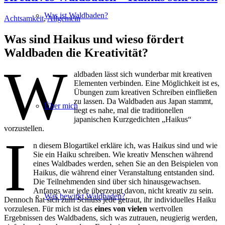
Was ist Waldbaden?
Achtsamkeit
,
Allgemein
Was sind Haikus und wieso fördert
Waldbaden die Kreativität?
W
aldbaden lässt sich wunderbar mit kreativen
Elementen verbinden. Eine Möglichkeit ist es,
Übungen zum kreativen Schreiben einfließen
zu lassen. Da Waldbaden aus Japan stammt,
Über mich
liegt es nahe, mal die traditionellen
japanischen Kurzgedichten „Haikus“
vorzustellen.
I
n diesem Blogartikel erkläre ich, was Haikus sind und wie
Sie ein Haiku schreiben. Wie kreativ Menschen während
eines Waldbades werden, sehen Sie an den Beispielen von
Haikus, die während einer Veranstaltung entstanden sind.
Die Teilnehmenden sind über sich hinausgewachsen.
Anfangs war jede überzeugt davon, nicht kreativ zu sein.
Was bewirkt Waldbaden?
Dennoch hat sich zum Schluss jede getraut, ihr individuelles Haiku
vorzulesen. Für mich ist das
eines von vielen
wertvollen
Ergebnissen des Waldbadens, sich was zutrauen, neugierig werden,