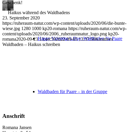
Geschenk!
Haiku
Haiku
Haiku
Haikus während des Waldbadens
von
von
von
23. September 2020
Heidi
AnnBritt
Karin
https://ruheraum-natur.com/wp-content/uploads/2020/06/die-bunte-
wiese.jpg
1280
1000
kp20-romana
https://ruheraum-natur.com/wp-
content/uploads/2020/06/2006_ruheraumnatur_logo.png
kp20-
Happy Valentine’s Day: Waldbaden für Paare
romana
2020-09-23 13:44:59
2022-09-05 13:37:56
Kreatives
Waldbaden – Haikus schreiben
Waldbaden für Paare – in der Gruppe
Anschrift
Romana Jansen