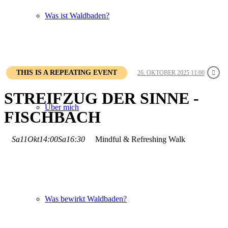
Was ist Waldbaden?
THIS IS A REPEATING EVENT
26. OKTOBER 2025 11:00
STREIFZUG DER SINNE -
Über mich
FISCHBACH
Sa
11
Okt
14:00
Sa
16:30
Mindful & Refreshing Walk
Was bewirkt Waldbaden?