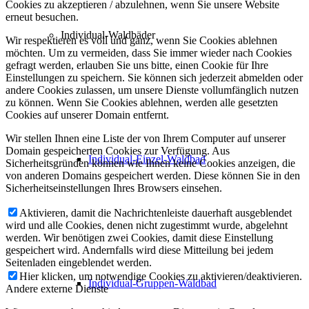
Cookies zu akzeptieren / abzulehnen, wenn Sie unsere Website
erneut besuchen.
Individual-Waldbäder
Wir respektieren es voll und ganz, wenn Sie Cookies ablehnen
möchten. Um zu vermeiden, dass Sie immer wieder nach Cookies
gefragt werden, erlauben Sie uns bitte, einen Cookie für Ihre
Einstellungen zu speichern. Sie können sich jederzeit abmelden oder
andere Cookies zulassen, um unsere Dienste vollumfänglich nutzen
zu können. Wenn Sie Cookies ablehnen, werden alle gesetzten
Cookies auf unserer Domain entfernt.
Wir stellen Ihnen eine Liste der von Ihrem Computer auf unserer
Domain gespeicherten Cookies zur Verfügung. Aus
Individual-Einzel-Waldbad
Sicherheitsgründen können wie Ihnen keine Cookies anzeigen, die
von anderen Domains gespeichert werden. Diese können Sie in den
Sicherheitseinstellungen Ihres Browsers einsehen.
Aktivieren, damit die Nachrichtenleiste dauerhaft ausgeblendet
wird und alle Cookies, denen nicht zugestimmt wurde, abgelehnt
werden. Wir benötigen zwei Cookies, damit diese Einstellung
gespeichert wird. Andernfalls wird diese Mitteilung bei jedem
Seitenladen eingeblendet werden.
Hier klicken, um notwendige Cookies zu aktivieren/deaktivieren.
Individual-Gruppen-Waldbad
Andere externe Dienste