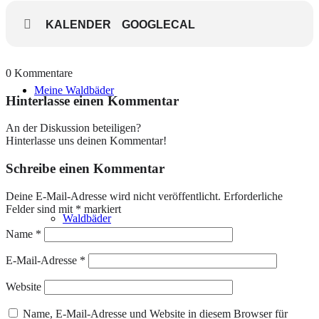
KALENDER
GOOGLECAL
0
Kommentare
Meine Waldbäder
Hinterlasse einen Kommentar
Sanft schaukeln unter Bäumen –
Hängemattenzeit
An der Diskussion beteiligen?
Hinterlasse uns deinen Kommentar!
There is no WIFI in nature but I promise you will get
a better connection!
Schreibe einen Kommentar
Ich gebe Dir unterschiedliche Impulse und Anregungen mit auf
Deine E-Mail-Adresse wird nicht veröffentlicht.
Erforderliche
den Weg, die Du auch nach unserem Aufenthalt mit in Deinen
Felder sind mit
*
markiert
Alltag nehmen kannst.
Waldbäder
Name
*
Dauer: ca. 2,5 Stunden
TN: max. 12 Personen
E-Mail-Adresse
*
Strecke: etwa 2 km
Investition: EUR 35,00 p.P.
Website
Mehrere Termine zur Auswahl:
Name, E-Mail-Adresse und Website in diesem Browser für