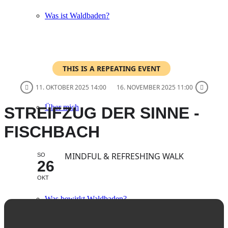
Was ist Waldbaden?
THIS IS A REPEATING EVENT
11. OKTOBER 2025 14:00
16. NOVEMBER 2025 11:00
Über mich
STREIFZUG DER SINNE -
FISCHBACH
MINDFUL & REFRESHING WALK
SO
26
OKT
Was bewirkt Waldbaden?