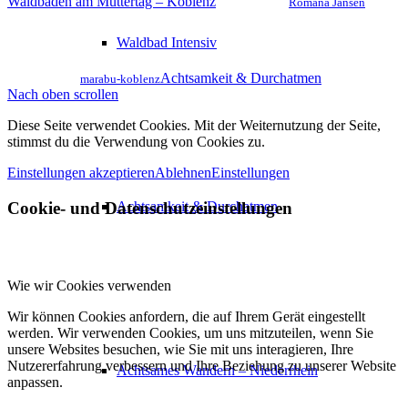
Waldbaden am Muttertag – Koblenz
Romana Jansen
Waldbad Intensiv
Achtsamkeit & Durchatmen
marabu-koblenz
Nach oben scrollen
Diese Seite verwendet Cookies. Mit der Weiternutzung der Seite,
stimmst du die Verwendung von Cookies zu.
Einstellungen akzeptieren
Ablehnen
Einstellungen
Cookie- und Datenschutzeinstellungen
Achtsamkeit & Durchatmen
Wie wir Cookies verwenden
Wir können Cookies anfordern, die auf Ihrem Gerät eingestellt
werden. Wir verwenden Cookies, um uns mitzuteilen, wenn Sie
unsere Websites besuchen, wie Sie mit uns interagieren, Ihre
Nutzererfahrung verbessern und Ihre Beziehung zu unserer Website
Achtsames Wandern – Niederrhein
anpassen.