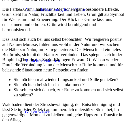
Die Farbe „Grün“ hat auf uns Menschen ganz besondere Effekte.
Achtsamkeitstraining in der Natur
Grün steht für Natur, Fruchtbarkeit und Leben. Grün gilt als Symbol
für Wachstum und Erneuerung. Der Blick ins Grüne lässt uns
entspannen und erholen. Grün wirkt beruhigend und
harmonisierend.
Das lässt sich auch bei uns selbst beobachten. Wir reagieren positiv
auf Naturerlebnisse, fühlen uns wohl in der Natur und wir suchen
die Nähe zur Natur, um zu regenerieren. Der Mensch hat ein tiefes
Bedürfnis, sich mit der Natur zu verbinden. Das spiegelt sich in der
Biophilia-Theorie des Sozio-Biologen Edward O. Wilson wieder.
Teilnehmerstimmen
Durch die Verbindung kann der Mensch zur Ruhe kommen und für
belastende Situationen neue Perspektiven finden.
Sie möchten mal wieder Langsamkeit und Stille genießen?
Sie möchten bei sich selbst ankommen?
Sie sehnen sich danach, zur Ruhe zu kommen und sich selbst
zu spüren?
Waldbaden dient der Stressbewältigung, der Entschleunigung und
lässt Sie im Hier & Jetzt ankommen. Ich unterstütze Sie dabei, im
Gut zu wissen
gegenwärtigen Moment zu bleiben und gebe Tipps zum Transfer in
den Alltag.